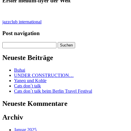
Erster mellum-flyer der Welt
jazzclub international
Post navigation
Suchen
nach:
Neueste Beiträge
Buhai
UNDER CONSTRUCTION…
Yaneq und Kohle
Cats don´t talk
Cats don´t talk beim Berlin Travel Festival
Neueste Kommentare
Archiv
Januar 2025